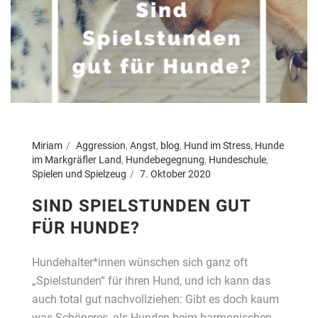
Miriam
Aggression
,
Angst
,
blog
,
Hund im Stress
,
Hunde
im Markgräfler Land
,
Hundebegegnung
,
Hundeschule
,
Spielen und Spielzeug
7. Oktober 2020
SIND SPIELSTUNDEN GUT
FÜR HUNDE?
Hundehalter*innen wünschen sich ganz oft
„Spielstunden“ für ihren Hund, und ich kann das
auch total gut nachvollziehen: Gibt es doch kaum
was Schöneres, als Hunden beim harmonischen