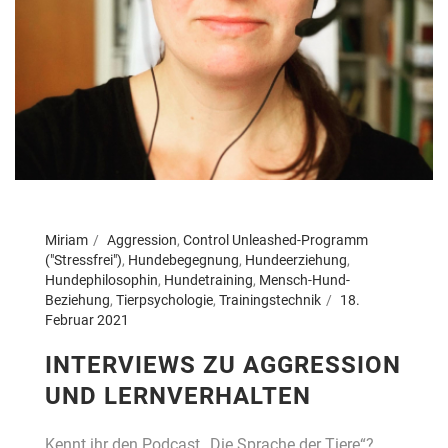
Miriam
Aggression
,
Control Unleashed-Programm
("Stressfrei")
,
Hundebegegnung
,
Hundeerziehung
,
Hundephilosophin
,
Hundetraining
,
Mensch-Hund-
Beziehung
,
Tierpsychologie
,
Trainingstechnik
18.
Februar 2021
INTERVIEWS ZU AGGRESSION
UND LERNVERHALTEN
Kennt ihr den Podcast „Die Sprache der Tiere“?