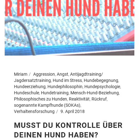
Miriam
Aggression
,
Angst
,
Antijagdtraining/
Jagdersatztraining
,
Hund im Stress
,
Hundebegegnung
,
Hundeerziehung
,
Hundephilosophin
,
Hundepsychologie
,
Hundeschule
,
Hundetraining
,
Mensch-Hund-Beziehung
,
Philosophisches zu Hunden
,
Reaktivität
,
Rückruf
,
sogenannte Kampfhunde (SOKAs)
,
Verhaltensforschung
9. April 2018
MUSST DU KONTROLLE ÜBER
DEINEN HUND HABEN?