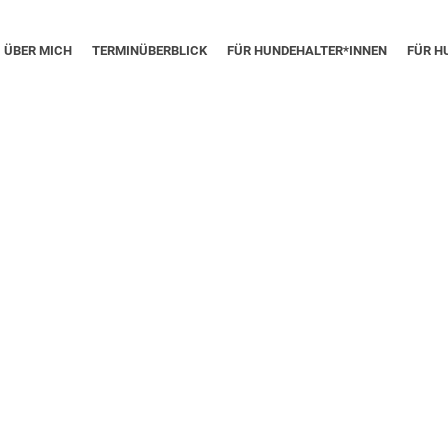
ÜBER MICH
TERMINÜBERBLICK
FÜR HUNDEHALTER*INNEN
FÜR H