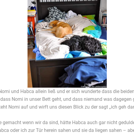
 Nomi und Habca allein ließ und er sich wunderte dass die beiden 
ll: dass Nomi in unser Bett geht, und dass niemand was dagege
ht Nomi auf und wirft uns diesen Blick zu der sagt „ich geh da
ie gemacht wenn wir da sind, hätte Habca auch gar nicht geduldet! 
a oder ich zur Tür herein sahen und sie da liegen sahen – aber 