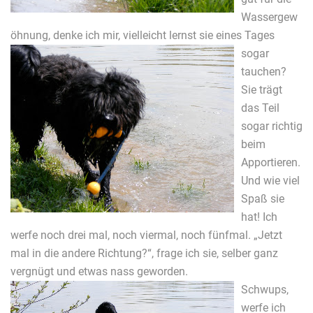
Wassergew
öhnung, denke ich mir,
vielleicht lernst sie eines Tages
sogar
tauchen?
Sie trägt
das Teil
sogar richtig
beim
Apportieren.
Und wie viel
Spaß sie
hat! Ich
werfe noch drei mal, noch viermal, noch fünfmal. „Jetzt
mal in die andere Richtung?“, frage ich sie, selber ganz
vergnügt und etwas nass geworden.
Schwups,
werfe ich