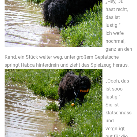
„Hey, Du
hast recht,
das ist
lustig!“
Ich wefe
nochmal,
ganz an den
Rand, ein Stück weiter weg, unter großem Geplatsche
springt Habca hinterdrein und zieht das Spielzeug heraus.
„Oooh, das
ist sooo
lustig!“
Sie ist
klatschnass
und
vergnügt,
gut für die