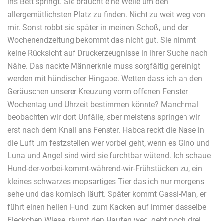
ins Bett springt. Sie braucht eine Weile um den
allergemütlichsten Platz zu finden. Nicht zu weit weg von
mir. Sonst robbt sie später in meinen Schoß, und der
Wochenendzeitung bekommt das nicht gut. Sie nimmt
keine Rücksicht auf Druckerzeugnisse in ihrer Suche nach
Nähe. Das nackte Männerknie muss sorgfältig gereinigt
werden mit hündischer Hingabe. Wetten dass ich an den
Geräuschen unserer Kreuzung vorm offenen Fenster
Wochentag und Uhrzeit bestimmen könnte? Manchmal
beobachten wir dort Unfälle, aber meistens springen wir
erst nach dem Knall ans Fenster. Habca reckt die Nase in
die Luft um festzstellen wer vorbei geht, wenn es Gino und
Luna und Angel sind wird sie furchtbar wütend. Ich schaue
Hund-der-vorbei-kommt-während-wir-Frühstücken zu, ein
kleines schwarzes mopsartiges Tier das ich nur morgens
sehe und das komisch läuft. Später kommt Gassi-Man, er
führt einen hellen Hund zum Kacken auf immer dasselbe
Fleckchen Wiese, räumt den Haufen weg, geht noch drei