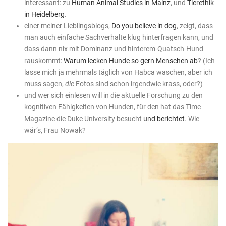
interessant: zu
Human Animal Studies in Mainz
, und
Tierethik
in Heidelberg
.
einer meiner Lieblingsblogs,
Do you believe in dog
, zeigt, dass
man auch einfache Sachverhalte klug hinterfragen kann, und
dass dann nix mit Dominanz und hinterem-Quatsch-Hund
rauskommt:
Warum lecken Hunde so gern Menschen ab
? (Ich
lasse mich ja mehrmals täglich von Habca waschen, aber ich
muss sagen,
die
Fotos sind schon irgendwie krass, oder?)
und wer sich einlesen will in die aktuelle Forschung zu den
kognitiven Fähigkeiten von Hunden, für den hat das Time
Magazine die Duke University besucht
und berichtet
. Wie
wär’s, Frau Nowak?