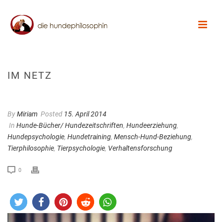
IM NETZ
By
Miriam
Posted
15. April 2014
In
Hunde-Bücher/ Hundezeitschriften
,
Hundeerziehung
,
Hundepsychologie
,
Hundetraining
,
Mensch-Hund-Beziehung
,
Tierphilosophie
,
Tierpsychologie
,
Verhaltensforschung
0