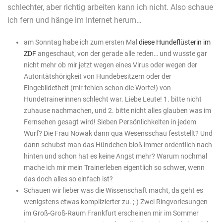
schlechter, aber richtig arbeiten kann ich nicht. Also schaue
ich fern und hänge im Internet herum…
am Sonntag habe ich zum ersten Mal
diese Hundeflüsterin im
ZDF
angeschaut, von der gerade alle reden… und wusste gar
nicht mehr ob mir jetzt wegen eines Virus oder wegen der
Autoritätshörigkeit von Hundebesitzern oder der
Eingebildetheit (mir fehlen schon die Worte!) von
Hundetrainerinnen schlecht war. Liebe Leute! 1. bitte nicht
zuhause nachmachen, und 2. bitte nicht alles glauben was im
Fernsehen gesagt wird! Sieben Persönlichkeiten in jedem
Wurf? Die Frau Nowak dann qua Wesensschau feststellt? Und
dann schubst man das Hündchen bloß immer ordentlich nach
hinten und schon hat es keine Angst mehr? Warum nochmal
mache ich mir mein Trainerleben eigentlich so schwer, wenn
das doch alles so einfach ist?
Schauen wir lieber was die Wissenschaft macht, da geht es
wenigstens etwas komplizierter zu. ;-) Zwei Ringvorlesungen
im Groß-Groß-Raum Frankfurt erscheinen mir im Sommer