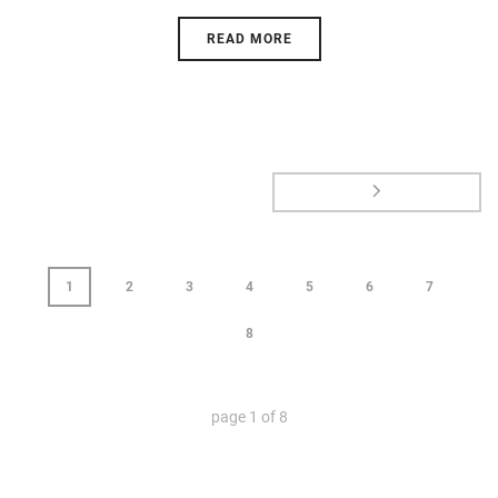
READ MORE
1
2
3
4
5
6
7
8
page
1
of
8