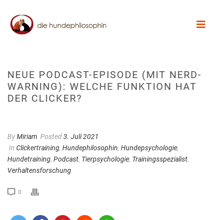
NEUE PODCAST-EPISODE (MIT NERD-
WARNING): WELCHE FUNKTION HAT
DER CLICKER?
By
Miriam
Posted
3. Juli 2021
In
Clickertraining
,
Hundephilosophin
,
Hundepsychologie
,
Hundetraining
,
Podcast
,
Tierpsychologie
,
Trainingsspezialist
,
Verhaltensforschung
0