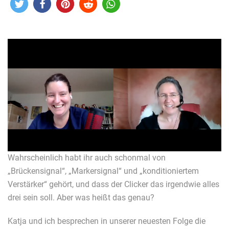
Wahrscheinlich habt ihr auch schonmal von
„Brückensignal“, „Markersignal“ und „konditioniertem
Verstärker“ gehört, und dass der Clicker das irgendwie alles
drei sein soll. Aber was heißt das genau?
Katja und ich besprechen in unserer neuesten Folge die