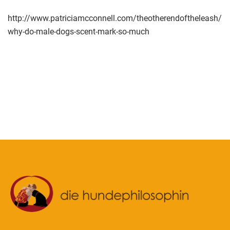
http://www.patriciamcconnell.com/theotherendoftheleash/
why-do-male-dogs-scent-mark-so-much