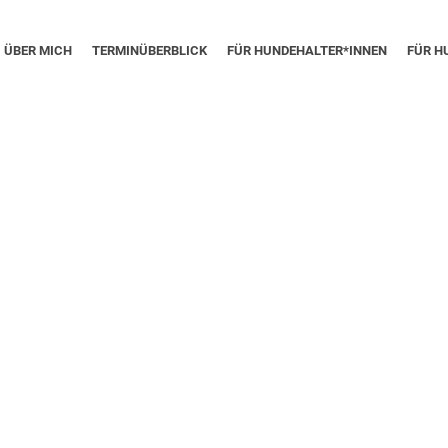
ÜBER MICH
TERMINÜBERBLICK
FÜR HUNDEHALTER*INNEN
FÜR H