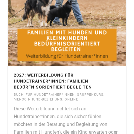
2027: WEITERBILDUNG FÜR
HUNDETRAINER*INNEN: FAMILIEN
BEDÜRFNISORIENTIERT BEGLEITEN
BUCH
,
FÜR HUNDETRAINER*INNEN
,
GRUPPENKURS
,
MENSCH-HUND-BEZIEHUNG
,
ONLINE
Diese Weiterbildung richtet sich an
Hundetrainer*innen, die sich sicher fühlen
möchten in der Beratung und Begleitung von
Familien mit Hund(en), die ein Kind erwarten oder