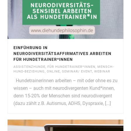
EINFÜHRUNG IN
NEURODIVERSITÄTSAFFIRMATIVES ARBEITEN
FÜR HUNDETRAINER*INNEN
ASSISTENZHUNDE
,
FÜR HUNDETRAINER*INNEN
,
MENSCH-
HUND-BEZIEHUNG
,
ONLINE
,
SEMINAR/ EVENT
,
WEBINAR
Hundetrainerinnen arbeiten – mit oder ohne es zu
wissen – auch mit neurodivergenten Kund*innen,
denn 15-20% der Menschen sind neurodivergent
(dazu zählt z.B. Autismus, ADHS, Dyspraxie, [...]