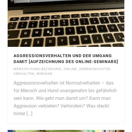
AGGRESSIONSVERHALTEN UND DER UMGANG
DAMIT [AUFZEICHNUNG DES ONLINE-SEMINARS]
MENSCH-HUND-BEZIEHUNG
,
ONLINE
,
UNERWÜNSCHTES
VERHALTEN
,
WEBINAR
Aggressionsverhalten ist Normalverhalten – das
für Mensch und Hund unangenehm bis gefährlich
sein kann. Wie geht man damit um? Kann man
Aggression verbieten? Verhindern? Was steckt
hinter [...]