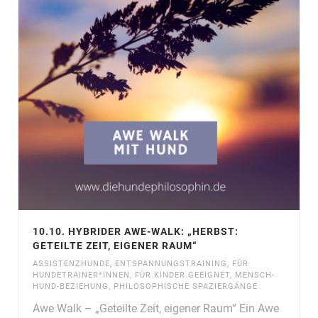
10.10. HYBRIDER AWE-WALK: „HERBST:
GETEILTE ZEIT, EIGENER RAUM“
ASSISTENZHUNDE
,
ENTSPANNUNGSTRAINING
,
FÜR
HUNDETRAINER*INNEN
,
FÜR KINDER GEEIGNET
,
MENSCH-
HUND-BEZIEHUNG
,
PHILOSOPHISCHE SPAZIERGÄNGE
Awe Walk – „Geteilte Zeit, eigener Raum“ Ein Awe