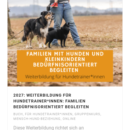
2027: WEITERBILDUNG FÜR
HUNDETRAINER*INNEN: FAMILIEN
BEDÜRFNISORIENTIERT BEGLEITEN
BUCH
,
FÜR HUNDETRAINER*INNEN
,
GRUPPENKURS
,
MENSCH-HUND-BEZIEHUNG
,
ONLINE
Diese Weiterbildung richtet sich an