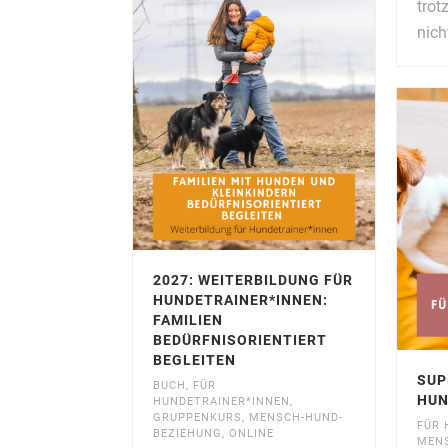
trot
nich
2027: WEITERBILDUNG FÜR
HUNDETRAINER*INNEN:
FAMILIEN
BEDÜRFNISORIENTIERT
BEGLEITEN
SUP
BUCH
,
FÜR
HUN
HUNDETRAINER*INNEN
,
GRUPPENKURS
,
MENSCH-HUND-
FÜR 
BEZIEHUNG
,
ONLINE
MENS