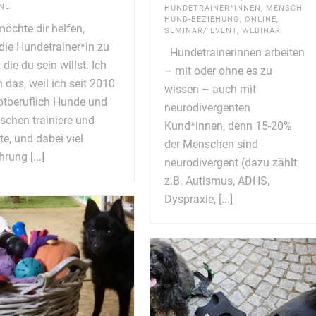
NE
HUNDETRAINER*INNEN
,
MENSCH-
HUND-BEZIEHUNG
,
ONLINE
,
möchte dir helfen,
SEMINAR/ EVENT
,
WEBINAR
die Hundetrainer*in zu
Hundetrainerinnen arbeiten
, die du sein willst. Ich
– mit oder ohne es zu
 das, weil ich seit 2010
wissen – auch mit
tberuflich Hunde und
neurodivergenten
chen trainiere und
Kund*innen, denn 15-20%
te, und dabei viel
der Menschen sind
hrung [...]
neurodivergent (dazu zählt
z.B. Autismus, ADHS,
Dyspraxie, [...]