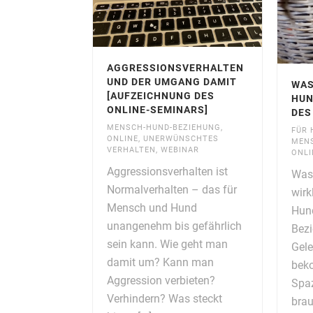
AGGRESSIONSVERHALTEN
UND DER UMGANG DAMIT
WAS
[AUFZEICHNUNG DES
HUN
ONLINE-SEMINARS]
DES
MENSCH-HUND-BEZIEHUNG
,
FÜR 
ONLINE
,
UNERWÜNSCHTES
MENS
VERHALTEN
,
WEBINAR
ONLI
Aggressionsverhalten ist
Was 
Normalverhalten – das für
wirk
Mensch und Hund
Hund
unangenehm bis gefährlich
Bezi
sein kann. Wie geht man
Gele
damit um? Kann man
bek
Aggression verbieten?
Spa
Verhindern? Was steckt
bra