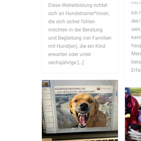
ONLI
Diese Weiterbildung richtet
Ich 
sich an Hundetrainer*innen,
der/
die sich sicher fühlen
sein
möchten in der Beratung
kann
und Begleitung von Familien
haup
mit Hund(en), die ein Kind
Mens
erwarten oder unter
bera
sechsjährige [...]
Erfa