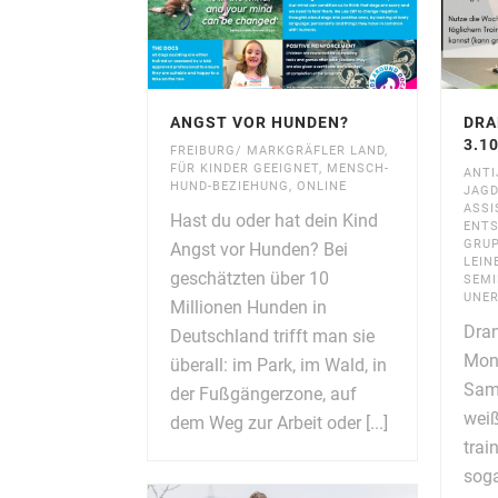
ANGST VOR HUNDEN?
DRA
3.10
FREIBURG/ MARKGRÄFLER LAND
,
FÜR KINDER GEEIGNET
,
MENSCH-
ANTI
HUND-BEZIEHUNG
,
ONLINE
JAGD
ASSI
Hast du oder hat dein Kind
ENT
GRU
Angst vor Hunden? Bei
LEIN
geschätzten über 10
SEMI
UNE
Millionen Hunden in
Dran
Deutschland trifft man sie
Mon
überall: im Park, im Wald, in
Sam
der Fußgängerzone, auf
weiß
dem Weg zur Arbeit oder [...]
trai
soga