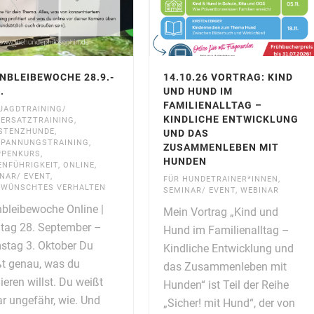
NBLEIBEWOCHE 28.9.-
14.10.26 VORTRAG: KIND
.
UND HUND IM
FAMILIENALLTAG –
JAGDTRAINING/
KINDLICHE ENTWICKLUNG
ERSATZTRAINING
,
STENZHUNDE
,
UND DAS
SPANNUNGSTRAINING
,
ZUSAMMENLEBEN MIT
PPENKURS
,
HUNDEN
ENFÜHRIGKEIT
,
ONLINE
,
NAR/ EVENT
,
FÜR HUNDETRAINER*INNEN
,
RWÜNSCHTES VERHALTEN
SEMINAR/ EVENT
,
WEBINAR
bleibewoche Online |
Mein Vortrag „Kind und
tag 28. September –
Hund im Familienalltag –
stag 3. Oktober Du
Kindliche Entwicklung und
t genau, was du
das Zusammenleben mit
nieren willst. Du weißt
Hunden“ ist Teil der Reihe
r ungefähr, wie. Und
„Sicher! mit Hund“, der von