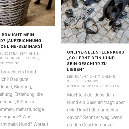
 BRAUCHT MEIN
D? [AUFZEICHNUNG
 ONLINE-SEMINARS]
ONLINE-SELBSTLERNKURS
HUNDETRAINER*INNEN
,
„SO LERNT DEIN HUND,
CH-HUND-BEZIEHUNG
,
NE
,
WEBINAR
SEIN GESCHIRR ZU
LIEBEN“
braucht ein Hund
LEINENFÜHRIGKEIT
,
ONLINE
,
lich? Das gute
SELBSTLERNKURSE
,
ebett, Bindung,
UNERWÜNSCHTES VERHALTEN
ehung, Erziehung, die
Möchtest du, dass dein
genheit, Flöhe zu
Hund ein Geschirr trägt, aber
ommen, mehrstündige
dein Hund hält gar nichts
ziergänge? Was
davon? Rennt er weg, wenn
ucht mein Hund? Worauf
du das Geschirr nur zur