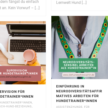
zdem fängst du einfach
Lernwelt Hund [...]
t an. Kein Vorwurf – [...]
EINFÜHRUNG IN
NEURODIVERSITÄTSAFFIR
ERVISION FÜR
MATIVES ARBEITEN FÜR
DETRAINER*INNEN
HUNDETRAINER*INNEN
HUNDETRAINER*INNEN
,
CH-HUND-BEZIEHUNG
,
ASSISTENZHUNDE
,
FÜR