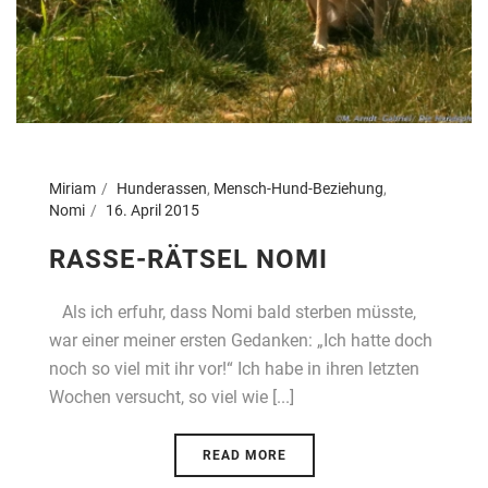
Miriam
Hunderassen
,
Mensch-Hund-Beziehung
,
Nomi
16. April 2015
RASSE-RÄTSEL NOMI
Als ich erfuhr, dass Nomi bald sterben müsste,
war einer meiner ersten Gedanken: „Ich hatte doch
noch so viel mit ihr vor!“ Ich habe in ihren letzten
Wochen versucht, so viel wie [...]
READ MORE