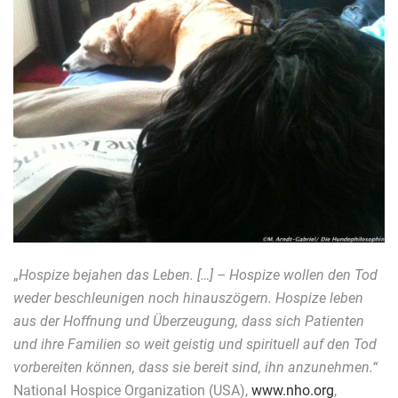
„
Hospize bejahen das Leben. […] – Hospize wollen den Tod
weder beschleunigen noch hinauszögern. Hospize leben
aus der Hoffnung und Überzeugung, dass sich Patienten
und ihre Familien so weit geistig und spirituell auf den Tod
vorbereiten können, dass sie bereit sind, ihn anzunehmen.“
National Hospice Organization (USA),
www.nho.org
,