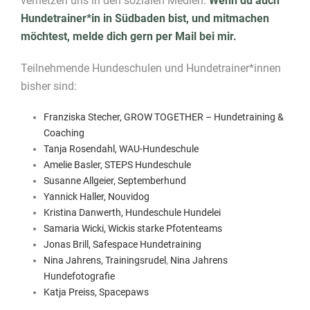
vernetzen uns in den sozialen Medien.
Wenn du auch
Hundetrainer*in in Südbaden bist, und mitmachen
möchtest, melde dich gern per Mail bei mir.
Teilnehmende Hundeschulen und Hundetrainer*innen
bisher sind:
Franziska Stecher, GROW TOGETHER – Hundetraining &
Coaching
Tanja Rosendahl, WAU-Hundeschule
Amelie Basler, STEPS Hundeschule
Susanne Allgeier, Septemberhund
Yannick Haller, Nouvidog
Kristina Danwerth, Hundeschule Hundelei
Samaria Wicki, Wickis starke Pfotenteams
Jonas Brill, Safespace Hundetraining
Nina Jahrens, Trainingsrudel
,
Nina Jahrens
Hundefotografie
Katja Preiss, Spacepaws