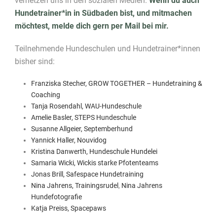
vernetzen uns in den sozialen Medien.
Wenn du auch
Hundetrainer*in in Südbaden bist, und mitmachen
möchtest, melde dich gern per Mail bei mir.
Teilnehmende Hundeschulen und Hundetrainer*innen
bisher sind:
Franziska Stecher, GROW TOGETHER – Hundetraining &
Coaching
Tanja Rosendahl, WAU-Hundeschule
Amelie Basler, STEPS Hundeschule
Susanne Allgeier, Septemberhund
Yannick Haller, Nouvidog
Kristina Danwerth, Hundeschule Hundelei
Samaria Wicki, Wickis starke Pfotenteams
Jonas Brill, Safespace Hundetraining
Nina Jahrens, Trainingsrudel
,
Nina Jahrens
Hundefotografie
Katja Preiss, Spacepaws