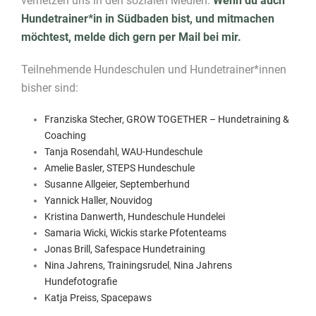
vernetzen uns in den sozialen Medien.
Wenn du auch
Hundetrainer*in in Südbaden bist, und mitmachen
möchtest, melde dich gern per Mail bei mir.
Teilnehmende Hundeschulen und Hundetrainer*innen
bisher sind:
Franziska Stecher, GROW TOGETHER – Hundetraining &
Coaching
Tanja Rosendahl, WAU-Hundeschule
Amelie Basler, STEPS Hundeschule
Susanne Allgeier, Septemberhund
Yannick Haller, Nouvidog
Kristina Danwerth, Hundeschule Hundelei
Samaria Wicki, Wickis starke Pfotenteams
Jonas Brill, Safespace Hundetraining
Nina Jahrens, Trainingsrudel
,
Nina Jahrens
Hundefotografie
Katja Preiss, Spacepaws