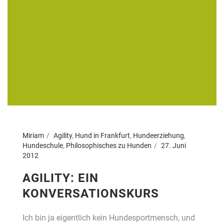
Miriam
Agility
,
Hund in Frankfurt
,
Hundeerziehung
,
Hundeschule
,
Philosophisches zu Hunden
27. Juni
2012
AGILITY: EIN
KONVERSATIONSKURS
Ich bin ja eigentlich kein Hundesportmensch, und