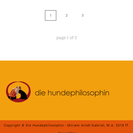
1
2
3
page
1
of
3
Copyright © Die Hundephilosophin - Miriam Arndt-Gabriel, M.A. 2018 ff.