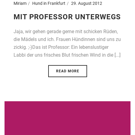
Miriam
Hund in Frankfurt
29. August 2012
MIT PROFESSOR UNTERWEGS
Jaja, wir gehen gerade gerne mit schicken Rüden,
die Mädels und ich. Frauen Hündinnen sind uns zu
zickig. ;-)Das ist Professor: Ein lebenslustiger
Labbi der uns frisches Blut frischen Wind in die [...]
READ MORE