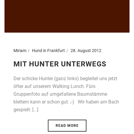
Miriam
Hund in Frankfurt
28. August 2012
MIT HUNTER UNTERWEGS
Der schicke Hunter (ganz links) begleitet uns jetzt
öfter auf unserem Walking Lunch. Fürs
Gruppenfoto auf umgefallene Baumstämme
klettern kann er schon gut. ;-) Wir haben am Bach
gespielt. [...]
READ MORE