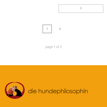
1
2
page
1
of
2