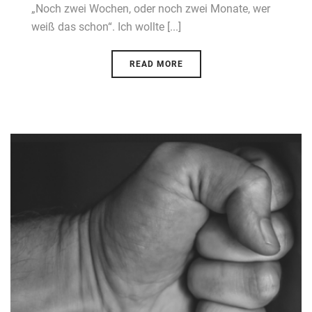
„Noch zwei Wochen, oder noch zwei Monate, wer
weiß das schon“. Ich wollte [...]
READ MORE