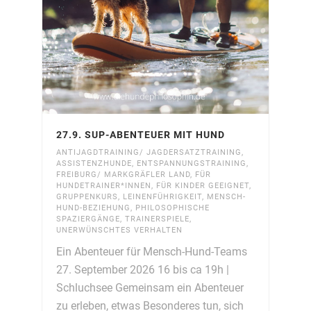
27.9. SUP-ABENTEUER MIT HUND
ANTIJAGDTRAINING/ JAGDERSATZTRAINING
,
ASSISTENZHUNDE
,
ENTSPANNUNGSTRAINING
,
FREIBURG/ MARKGRÄFLER LAND
,
FÜR
HUNDETRAINER*INNEN
,
FÜR KINDER GEEIGNET
,
GRUPPENKURS
,
LEINENFÜHRIGKEIT
,
MENSCH-
HUND-BEZIEHUNG
,
PHILOSOPHISCHE
SPAZIERGÄNGE
,
TRAINERSPIELE
,
UNERWÜNSCHTES VERHALTEN
Ein Abenteuer für Mensch-Hund-Teams
27. September 2026 16 bis ca 19h |
Schluchsee Gemeinsam ein Abenteuer
zu erleben, etwas Besonderes tun, sich