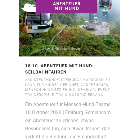
18.10. ABENTEUER MIT HUND:
SEILBAHNFAHREN
ASSISTENZHUNDE
,
FREIBURG/ MARKGRÄFLER
LAND
,
FÜR KINDER GEEIGNET
,
GRUPPENKURS
,
MENSCH-HUND-BEZIEHUNG
,
SEMINAR/ EVENT
,
TRAINERSPIELE
,
TRAININGSSPAZIERGANG
Ein Abenteuer für Mensch-Hund-Teams
18.Oktober 2026 | Freiburg Gemeinsam
ein Abenteuer zu erleben, etwas
Besonderes tun, sich etwas trauen: das
vertieft die Bindung, die Freundschaft