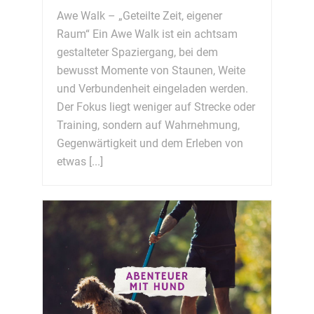
Awe Walk – „Geteilte Zeit, eigener
Raum“ Ein Awe Walk ist ein achtsam
gestalteter Spaziergang, bei dem
bewusst Momente von Staunen, Weite
und Verbundenheit eingeladen werden.
Der Fokus liegt weniger auf Strecke oder
Training, sondern auf Wahrnehmung,
Gegenwärtigkeit und dem Erleben von
etwas [...]