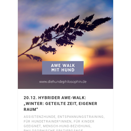
20.12. HYBRIDER AWE-WALK:
„WINTER: GETEILTE ZEIT, EIGENER
RAUM“
ASSISTENZHUNDE
,
ENTSPANNUNGSTRAINING
,
FÜR HUNDETRAINER*INNEN
,
FÜR KINDER
GEEIGNET
,
MENSCH-HUND-BEZIEHUNG
,
PHILOSOPHISCHE SPAZIERGÄNGE