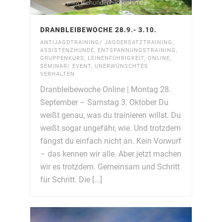
DRANBLEIBEWOCHE 28.9.- 3.10.
ANTIJAGDTRAINING/ JAGDERSATZTRAINING
,
ASSISTENZHUNDE
,
ENTSPANNUNGSTRAINING
,
GRUPPENKURS
,
LEINENFÜHRIGKEIT
,
ONLINE
,
SEMINAR/ EVENT
,
UNERWÜNSCHTES
VERHALTEN
Dranbleibewoche Online | Montag 28.
September – Samstag 3. Oktober Du
weißt genau, was du trainieren willst. Du
weißt sogar ungefähr, wie. Und trotzdem
fängst du einfach nicht an. Kein Vorwurf
– das kennen wir alle. Aber jetzt machen
wir es trotzdem. Gemeinsam und Schritt
für Schritt. Die [...]