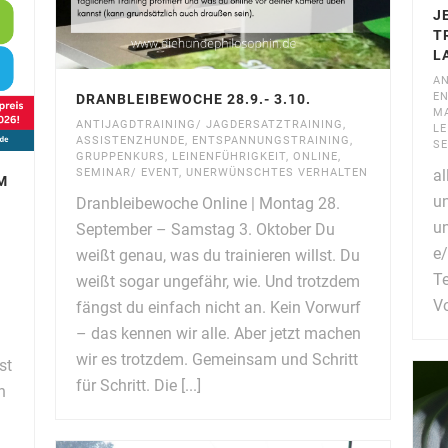
J
T
L
AN
E
DRANBLEIBEWOCHE 28.9.- 3.10.
M
ANTIJAGDTRAINING/ JAGDERSATZTRAINING
,
LE
ASSISTENZHUNDE
,
ENTSPANNUNGSTRAINING
,
SE
GRUPPENKURS
,
LEINENFÜHRIGKEIT
,
ONLINE
,
SEMINAR/ EVENT
,
UNERWÜNSCHTES VERHALTEN
al
M
un
Dranbleibewoche Online | Montag 28.
un
September – Samstag 3. Oktober Du
e/
weißt genau, was du trainieren willst. Du
T
weißt sogar ungefähr, wie. Und trotzdem
Vo
fängst du einfach nicht an. Kein Vorwurf
– das kennen wir alle. Aber jetzt machen
wir es trotzdem. Gemeinsam und Schritt
st
für Schritt. Die [...]
n