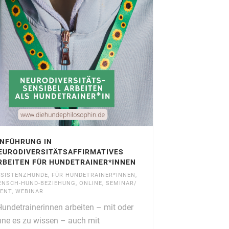
INFÜHRUNG IN
EURODIVERSITÄTSAFFIRMATIVES
RBEITEN FÜR HUNDETRAINER*INNEN
SSISTENZHUNDE
,
FÜR HUNDETRAINER*INNEN
,
ENSCH-HUND-BEZIEHUNG
,
ONLINE
,
SEMINAR/
ENT
,
WEBINAR
ndetrainerinnen arbeiten – mit oder
ne es zu wissen – auch mit