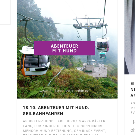
E
N
A
A
18.10. ABENTEUER MIT HUND:
M
EV
SEILBAHNFAHREN
ASSISTENZHUNDE
,
FREIBURG/ MARKGRÄFLER
Hu
LAND
,
FÜR KINDER GEEIGNET
,
GRUPPENKURS
,
oh
MENSCH-HUND-BEZIEHUNG
,
SEMINAR/ EVENT
,