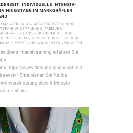
EDERZEIT: INDIVIDUELLE INTENSIV-
RAININGSTAGE IM MARKGRÄFLER
AND
TIJAGDTRAINING/ JAGDERSATZTRAINING
,
NTSPANNUNGSTRAINING
,
FREIBURG/
ARKGRÄFLER LAND
,
FÜR KINDER GEEIGNET
,
INENFÜHRIGKEIT
,
MENSCH-HUND-BEZIEHUNG
,
MINAR/ EVENT
,
UNERWÜNSCHTES VERHALTEN
les übers Intensivtraining erfahren Sie
ter
ter https://www.diehundephilosophin.d
intensiv/ Bitte planen Sie für die
erminvereinbarung etwa 6 Monate
rlaufzeit ein.