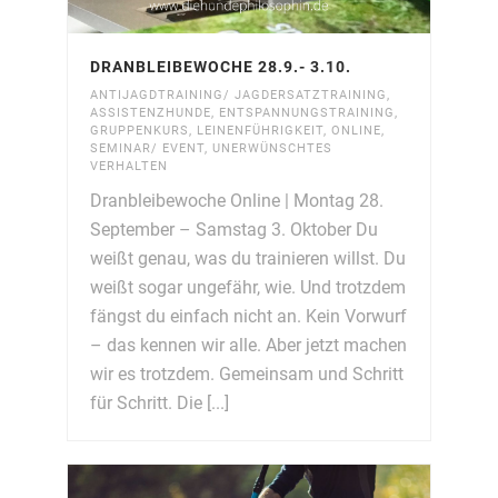
DRANBLEIBEWOCHE 28.9.- 3.10.
ANTIJAGDTRAINING/ JAGDERSATZTRAINING
,
ASSISTENZHUNDE
,
ENTSPANNUNGSTRAINING
,
GRUPPENKURS
,
LEINENFÜHRIGKEIT
,
ONLINE
,
SEMINAR/ EVENT
,
UNERWÜNSCHTES
VERHALTEN
Dranbleibewoche Online | Montag 28.
September – Samstag 3. Oktober Du
weißt genau, was du trainieren willst. Du
weißt sogar ungefähr, wie. Und trotzdem
fängst du einfach nicht an. Kein Vorwurf
– das kennen wir alle. Aber jetzt machen
wir es trotzdem. Gemeinsam und Schritt
für Schritt. Die [...]