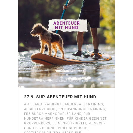
27.9. SUP-ABENTEUER MIT HUND
ANTIJAGDTRAINING/ JAGDERSATZTRAINING
,
ASSISTENZHUNDE
,
ENTSPANNUNGSTRAINING
,
FREIBURG/ MARKGRÄFLER LAND
,
FÜR
HUNDETRAINER*INNEN
,
FÜR KINDER GEEIGNET
,
GRUPPENKURS
,
LEINENFÜHRIGKEIT
,
MENSCH-
HUND-BEZIEHUNG
,
PHILOSOPHISCHE
SPAZIERGÄNGE
,
TRAINERSPIELE
,