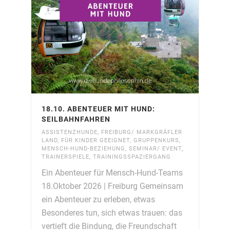
18.10. ABENTEUER MIT HUND:
SEILBAHNFAHREN
ASSISTENZHUNDE
,
FREIBURG/ MARKGRÄFLER
LAND
,
FÜR KINDER GEEIGNET
,
GRUPPENKURS
,
MENSCH-HUND-BEZIEHUNG
,
SEMINAR/ EVENT
,
TRAINERSPIELE
,
TRAININGSSPAZIERGANG
Ein Abenteuer für Mensch-Hund-Teams
18.Oktober 2026 | Freiburg Gemeinsam
ein Abenteuer zu erleben, etwas
Besonderes tun, sich etwas trauen: das
vertieft die Bindung, die Freundschaft