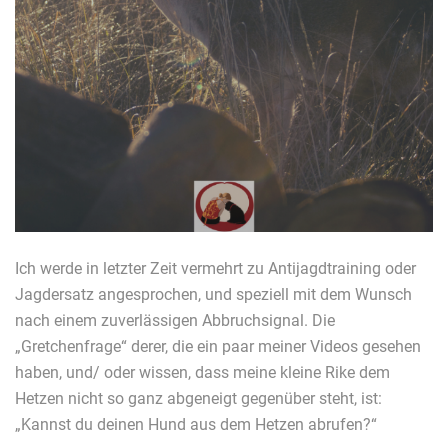
Ich werde in letzter Zeit vermehrt zu Antijagdtraining oder
Jagdersatz angesprochen, und speziell mit dem Wunsch
nach einem zuverlässigen Abbruchsignal. Die
„Gretchenfrage“ derer, die ein paar meiner Videos gesehen
haben, und/ oder wissen, dass meine kleine Rike dem
Hetzen nicht so ganz abgeneigt gegenüber steht, ist:
„Kannst du deinen Hund aus dem Hetzen abrufen?“