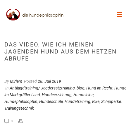
DAS VIDEO, WIE ICH MEINEN
JAGENDEN HUND AUS DEM HETZEN
ABRUFE
By
Miriam
Posted
28. Juli 2019
In
Antijagdtraining/ Jagdersatztraining
,
blog
,
Hund im Recht
,
Hunde
im Markgräfler Land
,
Hundeerziehung
,
Hundeleine
,
Hundephilosophin
,
Hundeschule
,
Hundetraining
,
Rike
,
Schipperke
,
Trainingstechnik
0