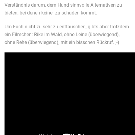
Verständnis darum, dem Hund sinnvolle Alternativen zu
bieten, bei denen keiner zu schaden kommt.
Um Euch nicht zu sehr zu enttäuschen, gibts aber trotzdem
ein Filmchen: Rike im Wald, ohne Leine (überwiegend),
ohne Rehe (überwiegend), mit ein bisschen Rückruf. ;-)