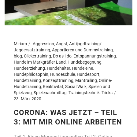
Miriam
Aggression
,
Angst
,
Antijagdtraining/
Jagdersatztraining
,
Apportieren und Dummytraining
,
blog
,
Clickertraining
,
Do as I do
,
Entspannungstraining
,
Hunde im Markgräfler Land
,
Hundebegegnung
,
Hundeerziehung
,
Hundehalter
,
Hundeleine
,
Hundephilosophin
,
Hundeschule
,
Hundesport
,
Hundetraining
,
Konzepttraining
,
Mantrailing
,
Online-
Hundetraining
,
Reaktivität
,
Social Walk
,
Spielen und
Spielzeug
,
Spielenachmittag
,
Trainingstechnik
,
Tricks
23. März 2020
CORONA: WAS JETZT – TEIL
3: MIT MIR ONLINE ARBEITEN
Teil 1: Einen Moment innehalten Teil 2: Online-