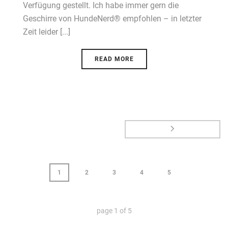
Verfügung gestellt. Ich habe immer gern die
Geschirre von HundeNerd® empfohlen – in letzter
Zeit leider [...]
READ MORE
1
2
3
4
5
page
1
of
5