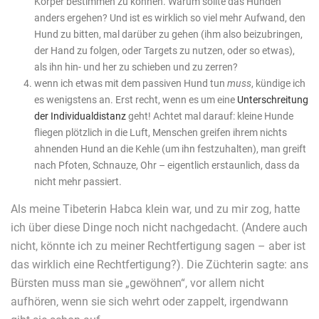
Körper bestimmen zu können. Warum sollte das Hunden
anders ergehen? Und ist es wirklich so viel mehr Aufwand, den
Hund zu bitten, mal darüber zu gehen (ihm also beizubringen,
der Hand zu folgen, oder Targets zu nutzen, oder so etwas),
als ihn hin- und her zu schieben und zu zerren?
wenn ich etwas mit dem passiven Hund tun
muss
, kündige ich
es wenigstens an. Erst recht, wenn es um eine
Unterschreitung
der Individualdistanz
geht! Achtet mal darauf: kleine Hunde
fliegen plötzlich in die Luft, Menschen greifen ihrem nichts
ahnenden Hund an die Kehle (um ihn festzuhalten), man greift
nach Pfoten, Schnauze, Ohr – eigentlich erstaunlich, dass da
nicht mehr passiert.
Als meine Tibeterin Habca klein war, und zu mir zog, hatte
ich über diese Dinge noch nicht nachgedacht. (Andere auch
nicht, könnte ich zu meiner Rechtfertigung sagen – aber ist
das wirklich eine Rechtfertigung?). Die Züchterin sagte: ans
Bürsten muss man sie „gewöhnen“, vor allem nicht
aufhören, wenn sie sich wehrt oder zappelt, irgendwann