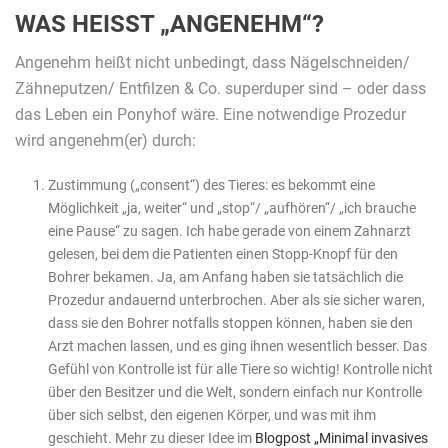
WAS HEISST „ANGENEHM“?
Angenehm heißt nicht unbedingt, dass Nägelschneiden/
Zähneputzen/ Entfilzen & Co. superduper sind – oder dass
das Leben ein Ponyhof wäre. Eine notwendige Prozedur
wird angenehm(er) durch:
Zustimmung („consent“) des Tieres: es bekommt eine
Möglichkeit „ja, weiter“ und „stop“/ „aufhören“/ „ich brauche
eine Pause“ zu sagen. Ich habe gerade von einem Zahnarzt
gelesen, bei dem die Patienten einen Stopp-Knopf für den
Bohrer bekamen. Ja, am Anfang haben sie tatsächlich die
Prozedur andauernd unterbrochen. Aber als sie sicher waren,
dass sie den Bohrer notfalls stoppen können, haben sie den
Arzt machen lassen, und es ging ihnen wesentlich besser. Das
Gefühl von Kontrolle ist für alle Tiere so wichtig! Kontrolle nicht
über den Besitzer und die Welt, sondern einfach nur Kontrolle
über sich selbst, den eigenen Körper, und was mit ihm
geschieht. Mehr zu dieser Idee im
Blogpost „Minimal invasives