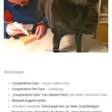
Weiterlesen:
Cooperative Care
– Kurse, viele Fotos
Cooperative Pet Care
– Anleitung
„Cooperative Care“ von Denise Fenzi
, mit vielen YouTube-Links
Beispiel Augentropfen
Consent trainieren:
Kinntarget als Ja/ Nein
,
Kopfablegen
,
Bucket Game
,
Zwischen-die-Beine als „more please“-Signal