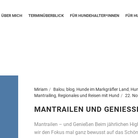
ÜBER MICH
TERMINÜBERBLICK
FÜR HUNDEHALTER*INNEN
FÜR H
Miriam
Balou
,
blog
,
Hunde im Markgräfler Land
,
Hun
Mantrailing
,
Regionales und Reisen mit Hund
22. N
MANTRAILEN UND GENIESSE
Mantrailen – und Genießen Beim jährlichen Hig
wir den Fokus mal ganz bewusst auf das Schöne