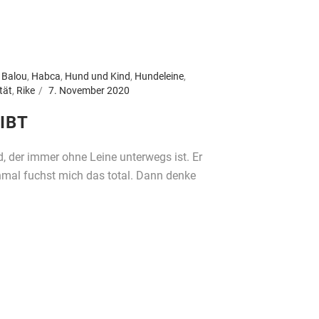
,
Balou
,
Habca
,
Hund und Kind
,
Hundeleine
,
tät
,
Rike
7. November 2020
IBT
d, der immer ohne Leine unterwegs ist. Er
hmal fuchst mich das total. Dann denke