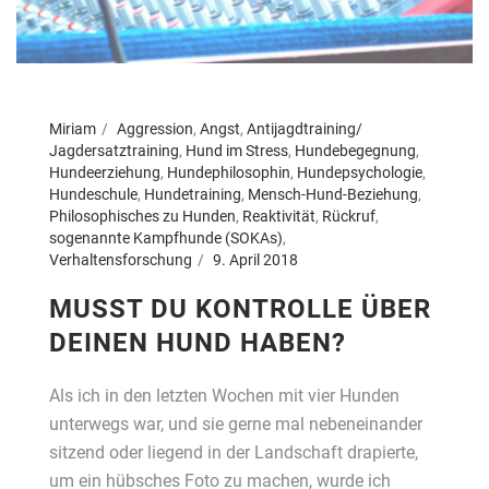
Miriam
Aggression
,
Angst
,
Antijagdtraining/
Jagdersatztraining
,
Hund im Stress
,
Hundebegegnung
,
Hundeerziehung
,
Hundephilosophin
,
Hundepsychologie
,
Hundeschule
,
Hundetraining
,
Mensch-Hund-Beziehung
,
Philosophisches zu Hunden
,
Reaktivität
,
Rückruf
,
sogenannte Kampfhunde (SOKAs)
,
Verhaltensforschung
9. April 2018
MUSST DU KONTROLLE ÜBER
DEINEN HUND HABEN?
Als ich in den letzten Wochen mit vier Hunden
unterwegs war, und sie gerne mal nebeneinander
sitzend oder liegend in der Landschaft drapierte,
um ein hübsches Foto zu machen, wurde ich