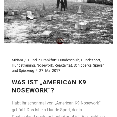
Miriam
Hund in Frankfurt
,
Hundeschule
,
Hundesport
,
Hundetraining
,
Nosework
,
Reaktivität
,
Schipperke
,
Spielen
und Spielzeug
27. Mai 2017
WAS IST „AMERICAN K9
NOSEWORK“?
Habt Ihr schonmal von „American K9 Nosework“
gehört? Das ist ein Hunde-Sport, der in
Deutschland noch fast unbekannt ist. Vielleicht, so