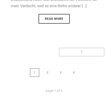
mein Verdacht, weil es eine Reihe anderer [...]
READ MORE
1
2
3
4
page
1
of
4