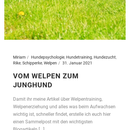
Miriam
Hundepsychologie
,
Hundetraining
,
Hundezucht
,
Rike
,
Schipperke
,
Welpen
31. Januar 2021
VOM WELPEN ZUM
JUNGHUND
Damit ihr meine Artikel über Welpentraining,
Welpenerziehung und alles was beim Aufwachsen
wichtig ist, schneller findet, erstelle ich euch hier
einen Sammelpost mit den wichtigsten
Blogartikeln [...]