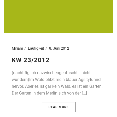
Miriam
Läufigkeit
8. Juni 2012
KW 23/2012
(nachträglich dazwischengepfuscht… nicht
wundern)Im Wald blitzt mein blauer Agilitytunnel
hervor. Aber es ist gar kein Wald, es ist ein Garten.
Der Garten in dem Merlin sich von der [...]
READ MORE