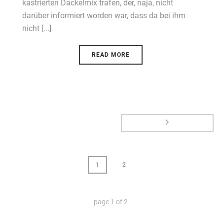
kastrierten Dackelmix trafen, der, naja, nicht
darüber informiert worden war, dass da bei ihm
nicht [...]
READ MORE
1
2
page
1
of
2