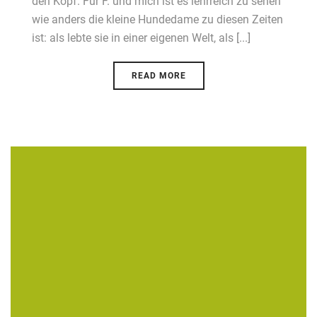
den Kopf. Für F. und mich ist es lehrreich zu sehen
wie anders die kleine Hundedame zu diesen Zeiten
ist: als lebte sie in einer eigenen Welt, als [...]
READ MORE