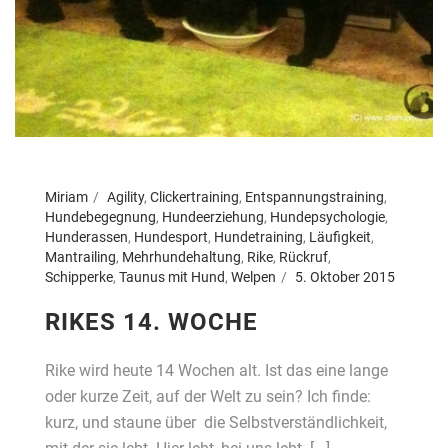
Miriam
Agility
,
Clickertraining
,
Entspannungstraining
,
Hundebegegnung
,
Hundeerziehung
,
Hundepsychologie
,
Hunderassen
,
Hundesport
,
Hundetraining
,
Läufigkeit
,
Mantrailing
,
Mehrhundehaltung
,
Rike
,
Rückruf
,
Schipperke
,
Taunus mit Hund
,
Welpen
5. Oktober 2015
RIKES 14. WOCHE
Rike wird heute 14 Wochen alt. Ist das eine lange
oder kurze Zeit, auf der Welt zu sein? Ich finde:
kurz, und staune über die Selbstverständlichkeit,