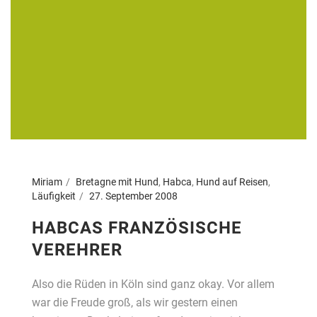
Miriam
Bretagne mit Hund
,
Habca
,
Hund auf Reisen
,
Läufigkeit
27. September 2008
HABCAS FRANZÖSISCHE
VEREHRER
Also die Rüden in Köln sind ganz okay. Vor allem
war die Freude groß, als wir gestern einen