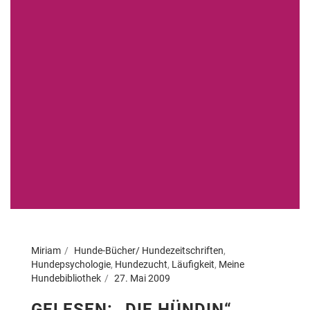
Miriam
Hunde-Bücher/ Hundezeitschriften
,
Hundepsychologie
,
Hundezucht
,
Läufigkeit
,
Meine
Hundebibliothek
27. Mai 2009
GELESEN: „DIE HÜNDIN“